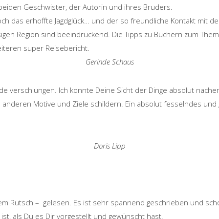
beiden Geschwister, der Autorin und ihres Bruders.
ch das erhoffte Jagdglück… und der so freundliche Kontakt mit d
sigen Region sind beeindruckend. Die Tipps zu Büchern zum Thema
iteren super Reisebericht.
Gerinde Schaus
 verschlungen. Ich konnte Deine Sicht der Dinge absolut nachem
e anderen Motive und Ziele schildern. Ein absolut fesselndes un
Doris Lipp
nem Rutsch – gelesen. Es ist sehr spannend geschrieben und sc
st, als Du es Dir vorgestellt und gewünscht hast.