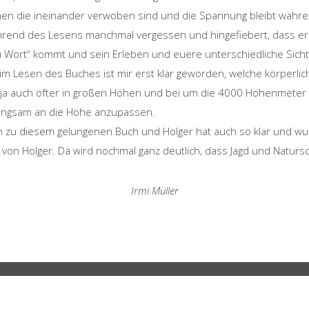
men die ineinander verwoben sind und die Spannung bleibt währ
ährend des Lesens manchmal vergessen und hingefiebert, dass er 
zu Wort“ kommt und sein Erleben und euere unterschiedliche Sic
eim Lesen des Buches ist mir erst klar geworden, welche körperl
n ja auch öfter in großen Höhen und bei um die 4000 Höhenmeter 
langsam an die Höhe anzupassen.
h zu diesem gelungenen Buch und Holger hat auch so klar und wun
t von Holger. Da wird nochmal ganz deutlich, dass Jagd und Natur
Irmi Müller