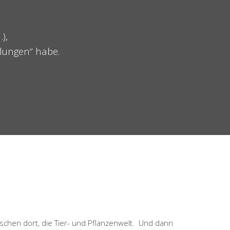
),
lungen“ habe.
schen dort, die Tier- und Pflanzenwelt. Und dann