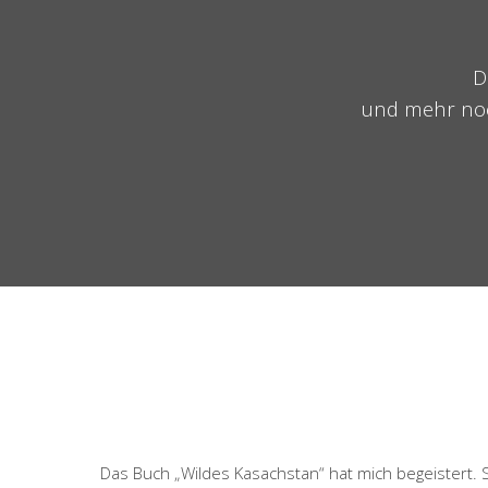
D
und mehr noc
Das Buch „Wildes Kasachstan“ hat mich begeistert. 