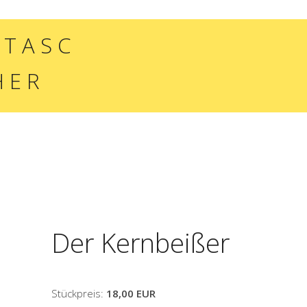
S C
H E R
Der Kernbeißer
Stückpreis:
18,00 EUR