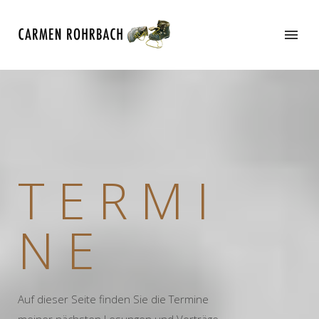
T E R M I
N E
Auf dieser Seite finden Sie die Termine